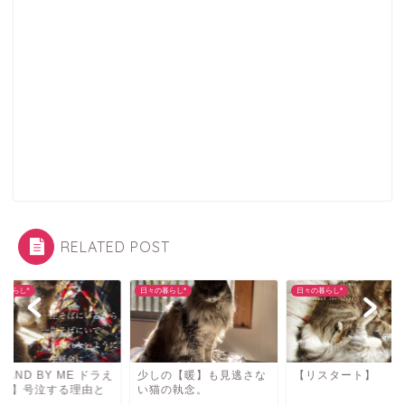
RELATED POST
の暮らし*
日々の暮らし*
日々の暮らし*
しの【暖】も見逃さな
【リスタート】
【STAND BY ME 
猫の執念。
もん2】号泣する理
は…