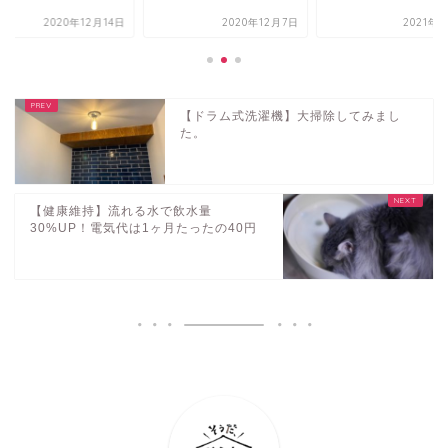
2020年12月7日
2021年1月3日
2020年12
【ドラム式洗濯機】大掃除してみまし
た。
【健康維持】流れる水で飲水量
30%UP！電気代は1ヶ月たったの40円