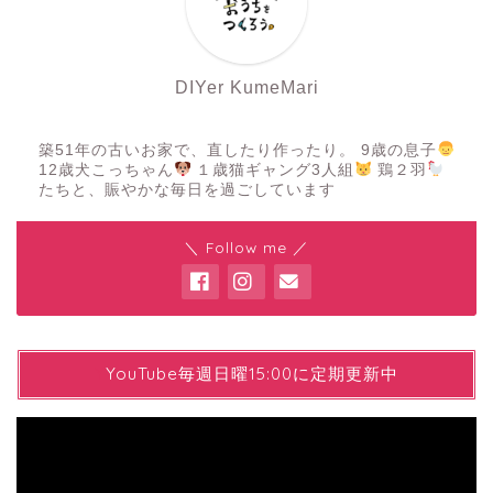
DIYer KumeMari
築51年の古いお家で、直したり作ったり。 9歳の息子
12歳犬こっちゃん
１歳猫ギャング3人組
鶏２羽
たちと、賑やかな毎日を過ごしています
＼ Follow me ／
YYouTube毎週日曜15:00に定期更新中