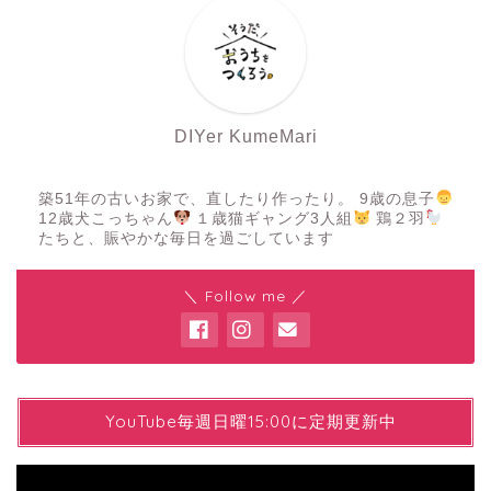
DIYer KumeMari
築51年の古いお家で、直したり作ったり。 9歳の息子
12歳犬こっちゃん
１歳猫ギャング3人組
鶏２羽
たちと、賑やかな毎日を過ごしています
＼ Follow me ／
YYouTube毎週日曜15:00に定期更新中