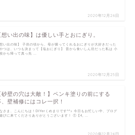
2020年12月26日
【想い出の味】は優しい手とおにぎり。
想い出の味】 子供の頃から、母が握ってくれるおにぎりが大好きだった
やつは、いつも決まって【塩おにぎり】 昔から食いしん坊だった私は 小
校から帰って真っ先 …
2020年12月25日
【砂壁の穴は大敵！】ペンキ塗りの前にする
事、壁補修にはコレ一択！
なさま、こんにちは！DIYerくめまりです^^♪ 今日もお忙しい中、ブログ
遊びに来てくださりありがとうございます！ ①【4, …
2020年12月24日