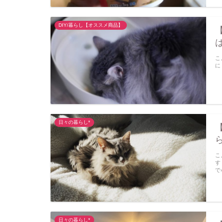
DIY/暮らし【オススメ商品】
こ
に
日々の暮らし*
こ
す
で
日々の暮らし*