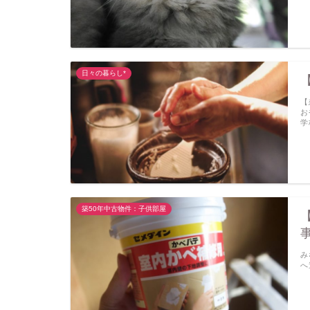
日々の暮らし*
【
お
学
築50年中古物件：子供部屋
み
へ