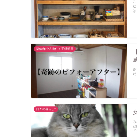
こ
だ
は
築50年中古物件：子供部屋
み
だ
日々の暮らし*
み
だ
「