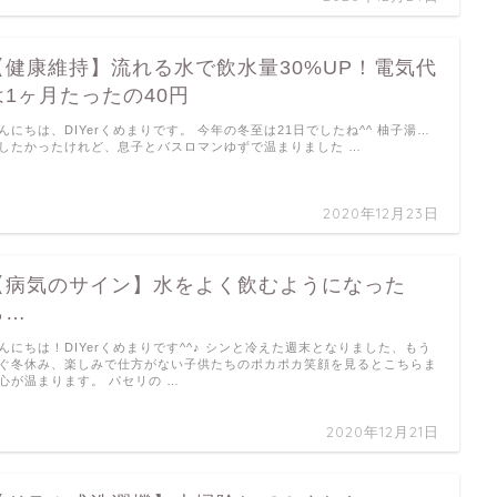
【健康維持】流れる水で飲水量30%UP！電気代
は1ヶ月たったの40円
んにちは、DIYerくめまりです。 今年の冬至は21日でしたね^^ 柚子湯…
したかったけれど、息子とバスロマンゆずで温まりました …
2020年12月23日
【病気のサイン】水をよく飲むようになった
ら…
んにちは！DIYerくめまりです^^♪ シンと冷えた週末となりました、もう
ぐ冬休み、楽しみで仕方がない子供たちのポカポカ笑顔を見るとこちらま
心が温まります。 パセリの …
2020年12月21日