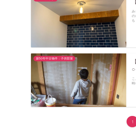
み
の
も
築50年中古物件：子供部屋
こ
時
1