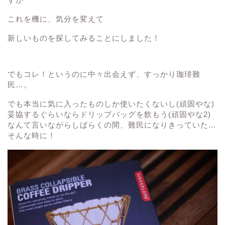
これを機に、気分を変えて
新しいものを探してみることにしました！
でもコレ！というのに中々出会えず、すっかり珈琲難
民…。
でも本当に気に入ったものしか使いたくないし(頑固やな)
妥協するぐらいならドリップバッグを飲もう(頑固やな2)
なんて言いながらしばらくの間、難民になりきっていた…
そんな時に！