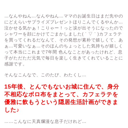
…なんやねん…なんやねん…ママのお誕生日はまだ先やの
にどえらいサプライズプレゼントほりこんでくるやんか…
泣かせる気かぁ！こりゃー！っと涙が出そうになったので
シャワーを顔にかけてごまかしました( ´ ▽ ` )カフェラテ
を買ってくれるだなんて、その発想が素朴で嬉しくて、あ
ぁ…可愛いなぁ…そのほんのちょっとした気持ちが嬉しく
って本当にこれまで7年間 色んなことがあったけれど、息
子がただただ元気で毎日を楽しく生きてくれていることに
感謝です。
そんなこんなで、このたび、わたくし…
15年後、とんでもないお城に住んで、身分
不相応なボロ布をまとって、カフェラテを
優雅に飲もうという隠居生活計画ができま
した♪
……こんなに天真爛漫な息子だけれど…