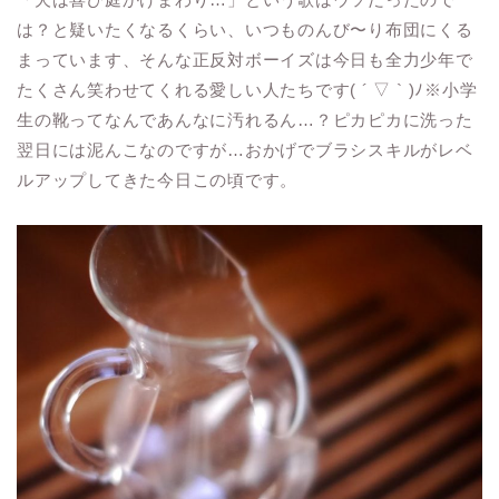
は？と疑いたくなるくらい、いつものんび〜り布団にくる
まっています、そんな正反対ボーイズは今日も全力少年で
たくさん笑わせてくれる愛しい人たちです( ´ ▽ ` )ﾉ※小学
生の靴ってなんであんなに汚れるん…？ピカピカに洗った
翌日には泥んこなのですが…おかげでブラシスキルがレベ
ルアップしてきた今日この頃です。