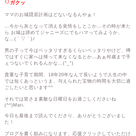
○
ガクッ
ママのお城隠居計画はどないなるんやぁ！
…今から灰となって消える覚悟をしとこか…その時が来た
ら お城は諦めてジャニーズにでもハマってみようか、
な…( ´ ▽ ` )ﾉ
男の子って今はベッタリすぎるくらいベッタリやけど、噂
ではすぐに家へは帰って来なくなるとか…あぁ何歳まで手
ぇつないでくれるんかな…(°_°)
貴重な子育て期間、18年20年なんて長いようで人生の中
では短くあっというま、与えられた宝物の時間を大切に過
ごしたいと思います^^
それでは皆さま素敵な日曜日をお過ごしくださいね
(
^^
)Mari.
今日も最後まで読んでくださり、ありがとうございまし
た！
ブログを書く励みになります、応援クリックしていただけ