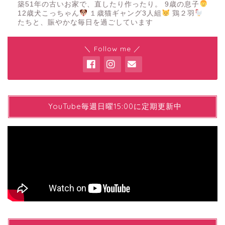
築51年の古いお家で、直したり作ったり。 9歳の息子
12歳犬こっちゃん
１歳猫ギャング3人組
鶏２羽
たちと、賑やかな毎日を過ごしています
＼ Follow me ／
YYouTube毎週日曜15:00に定期更新中