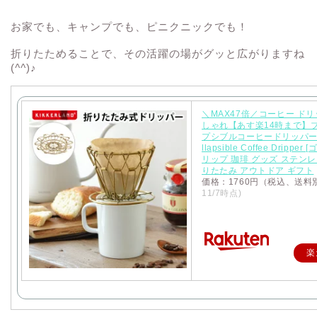
お家でも、キャンプでも、ピニクニックでも！
折りたためることで、その活躍の場がグッと広がりますね
(
^^
)♪
＼MAX47倍／コーヒー ドリ
しゃれ【あす楽14時まで】
プシブルコーヒードリッパーBr
llapsible Coffee Dripper
リップ 珈琲 グッズ ステンレ
りたたみ アウトドア ギフト
価格：1760円（税込、送料
11/7時点)
楽