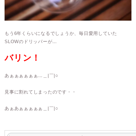
もう6年くらいになるでしょうか、毎日愛用していた
SLOWのドリッパーが…
バリン！
あぁぁぁぁぁぁ…＿|￣|○
見事に割れてしまったのです・・
あぁあぁぁぁぁぁ＿|￣|○