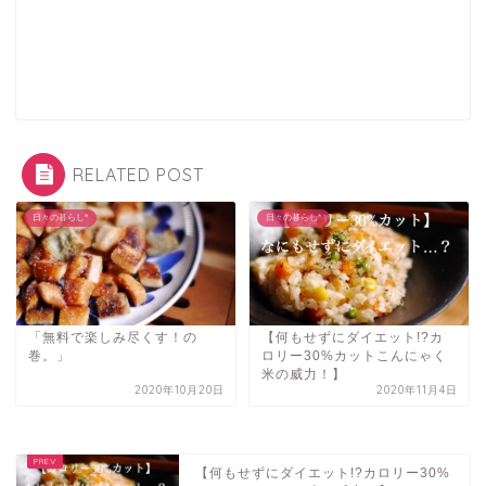
RELATED POST
日々の暮らし*
日々の暮らし*
「無料で楽しみ尽くす！の
【何もせずにダイエット!?カ
巻。」
ロリー30%カットこんにゃく
米の威力！】
2020年10月20日
2020年11月4日
【何もせずにダイエット!?カロリー30%