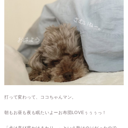
打って変わって、ココちゃんマン。
朝もお昼も夜も眠たいよーお布団LOVEぅぅぅっ！
「犬は喜び庭かけまわり…」という歌はウソだったので