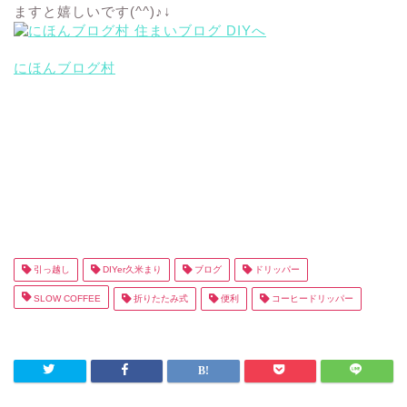
ますと嬉しいです(^^)♪↓
にほんブログ村
引っ越し
DIYer久米まり
ブログ
ドリッパー
SLOW COFFEE
折りたたみ式
便利
コーヒードリッパー