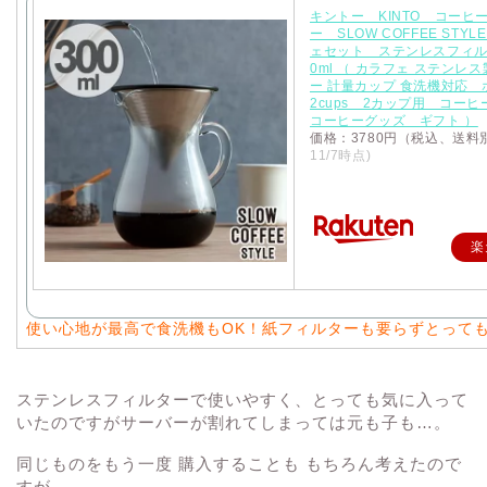
キントー KINTO コーヒ
ー SLOW COFFEE STY
ェセット ステンレスフィル
0ml （ カラフェ ステンレ
ー 計量カップ 食洗機対応
2cups 2カップ用 コー
コーヒーグッズ ギフト ）
価格：3780円（税込、送料
11/7時点)
楽
使い心地が最高で食洗機もOK！紙フィルターも要らずとって
ステンレスフィルターで使いやすく、とっても気に入って
いたのですがサーバーが割れてしまっては元も子も…。
同じものをもう一度 購入することも もちろん考えたので
すが