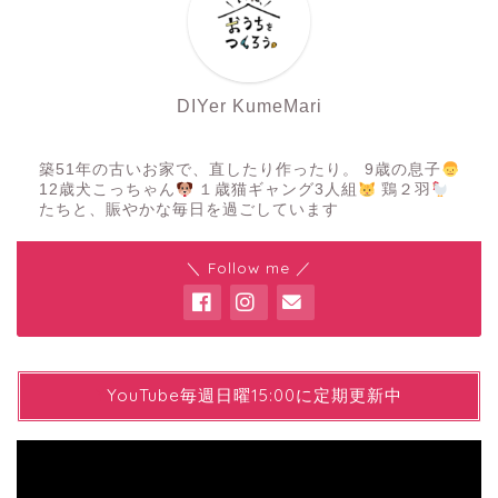
DIYer KumeMari
築51年の古いお家で、直したり作ったり。 9歳の息子
12歳犬こっちゃん
１歳猫ギャング3人組
鶏２羽
たちと、賑やかな毎日を過ごしています
＼ Follow me ／
YYouTube毎週日曜15:00に定期更新中