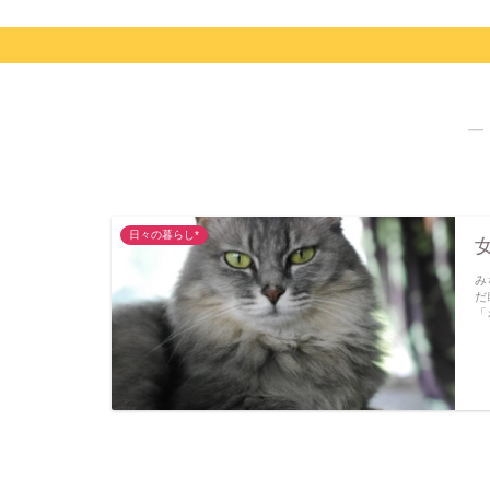
―
日々の暮らし*
み
だ
「