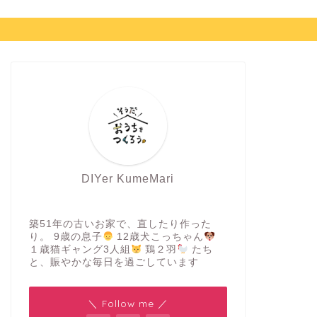
DIYer KumeMari
築51年の古いお家で、直したり作った
り。 9歳の息子
12歳犬こっちゃん
１歳猫ギャング3人組
鶏２羽
たち
と、賑やかな毎日を過ごしています
＼ Follow me ／