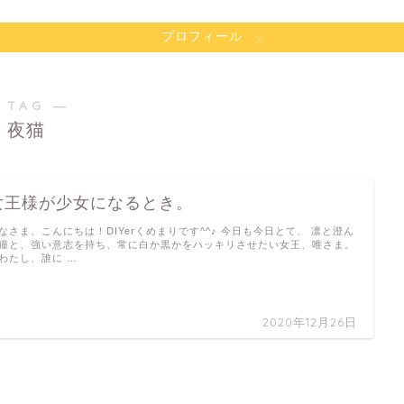
プロフィール
 TAG ―
夜猫
女王様が少女になるとき。
なさま、こんにちは！DIYerくめまりです^^♪ 今日も今日とて、 凛と澄ん
瞳と、強い意志を持ち、常に白か黒かをハッキリさせたい女王、唯さま。
わたし、誰に …
2020年12月26日