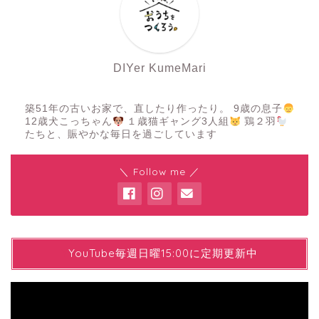
DIYer KumeMari
築51年の古いお家で、直したり作ったり。 9歳の息子
12歳犬こっちゃん
１歳猫ギャング3人組
鶏２羽
たちと、賑やかな毎日を過ごしています
＼ Follow me ／
YYouTube毎週日曜15:00に定期更新中