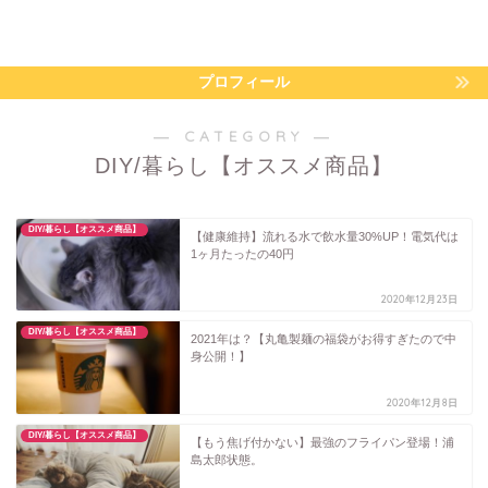
プロフィール
― CATEGORY ―
DIY/暮らし【オススメ商品】
DIY/暮らし【オススメ商品】
【健康維持】流れる水で飲水量30%UP！電気代は
1ヶ月たったの40円
2020年12月23日
DIY/暮らし【オススメ商品】
2021年は？【丸亀製麺の福袋がお得すぎたので中
身公開！】
2020年12月8日
DIY/暮らし【オススメ商品】
【もう焦げ付かない】最強のフライパン登場！浦
島太郎状態。