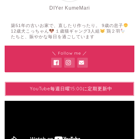
DIYer KumeMari
築51年の古いお家で、直したり作ったり。 9歳の息子
12歳犬こっちゃん
１歳猫ギャング3人組
鶏２羽
たちと、賑やかな毎日を過ごしています
＼ Follow me ／
YYouTube毎週日曜15:00に定期更新中