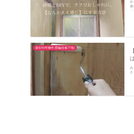
み
遊
「
築古50年物件:壁編(合板下地)
み
さ