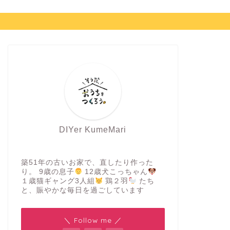
DIYer KumeMari
築51年の古いお家で、直したり作った
り。 9歳の息子
12歳犬こっちゃん
１歳猫ギャング3人組
鶏２羽
たち
と、賑やかな毎日を過ごしています
＼ Follow me ／