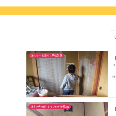
―
築50年中古物件：子供部屋
こ
時
築古50年物件:トイレDIY(砂壁編)