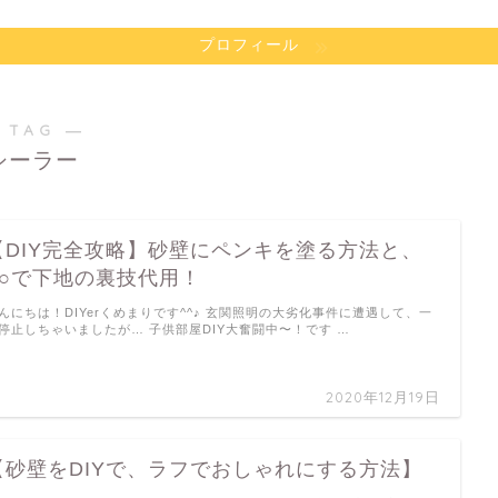
プロフィール
 TAG ―
シーラー
【DIY完全攻略】砂壁にペンキを塗る方法と、
○○で下地の裏技代用！
んにちは！DIYerくめまりです^^♪ 玄関照明の大劣化事件に遭遇して、一
停止しちゃいましたが… 子供部屋DIY大奮闘中〜！です …
2020年12月19日
【砂壁をDIYで、ラフでおしゃれにする方法】