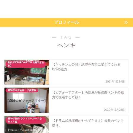
プロフィール
― TAG ―
ペンキ
劇的:BEFORE-AFTER【築50年古
【キッチン大公開】絶望を希望に変えてくれる
家】
DIYの底力
2021年1月24日
築50年中古物件：子供部屋
【ビフォーアフター】汚部屋が最強白ペンキの威
力で復活する奇跡！
2020年12月28日
築50年物件:ランドリールームを
【ドラム式洗濯機がやってキタ！】天井のペンキ
作ろう編
塗り。