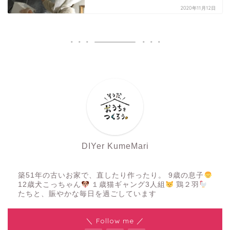
2020年11月12日
DIYer KumeMari
築51年の古いお家で、直したり作ったり。 9歳の息子
12歳犬こっちゃん
１歳猫ギャング3人組
鶏２羽
たちと、賑やかな毎日を過ごしています
＼ Follow me ／