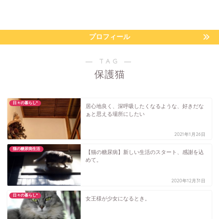
プロフィール
― TAG ―
保護猫
日々の暮らし*
居心地良く、深呼吸したくなるような、好きだな
ぁと思える場所にしたい
2021年1月26日
猫の糖尿病生活
【猫の糖尿病】新しい生活のスタート、感謝を込
めて。
2020年12月31日
日々の暮らし*
女王様が少女になるとき。