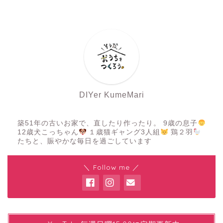
DIYer KumeMari
築51年の古いお家で、直したり作ったり。 9歳の息子
12歳犬こっちゃん
１歳猫ギャング3人組
鶏２羽
たちと、賑やかな毎日を過ごしています
＼ Follow me ／