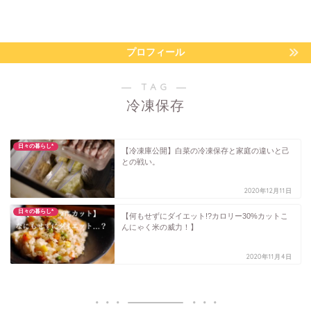
プロフィール
― TAG ―
冷凍保存
日々の暮らし*
【冷凍庫公開】白菜の冷凍保存と家庭の違いと己
との戦い。
2020年12月11日
日々の暮らし*
【何もせずにダイエット!?カロリー30%カットこ
んにゃく米の威力！】
2020年11月4日