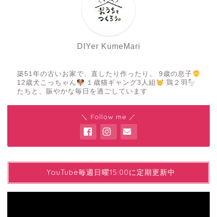
DIYer KumeMari
築51年の古いお家で、直したり作ったり。 9歳の息子
12歳犬こっちゃん
１歳猫ギャング3人組
鶏２羽
たちと、賑やかな毎日を過ごしています
＼ Follow me ／
YYouTube毎週日曜15:00に定期更新中