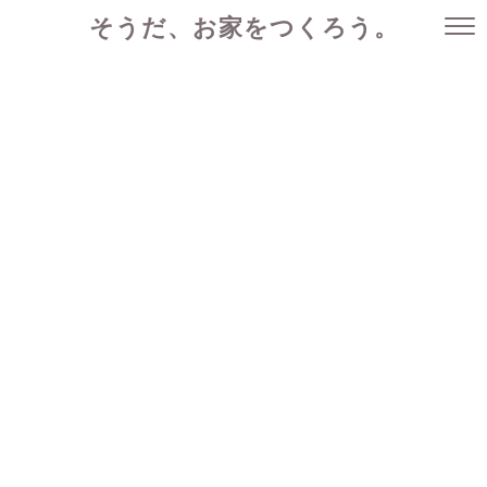
そうだ、お家をつくろう。