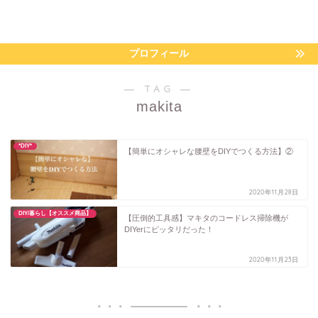
プロフィール
― TAG ―
makita
*DIY*
【簡単にオシャレな腰壁をDIYでつくる方法】②
2020年11月28日
DIY/暮らし【オススメ商品】
【圧倒的工具感】マキタのコードレス掃除機が
DIYerにピッタリだった！
2020年11月23日