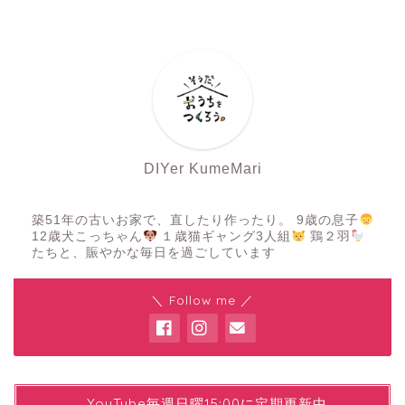
DIYer KumeMari
築51年の古いお家で、直したり作ったり。 9歳の息子
12歳犬こっちゃん
１歳猫ギャング3人組
鶏２羽
たちと、賑やかな毎日を過ごしています
＼ Follow me ／
YYouTube毎週日曜15:00に定期更新中