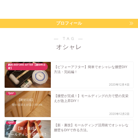
プロフィール
― TAG ―
オシャレ
劇的:BEFORE-AFTER【築50年古
【ビフォーアフター】簡単でオシャレな腰壁DIY
家】
方法・完結編！
2020年12月4日
*DIY*
【腰壁が完成！】モールディングの力で壁の見栄
えが急上昇DIY！
2020年12月2日
*DIY*
【新・裏技】モールディング活用術でオシャレな
腰壁をDIYで作る方法。