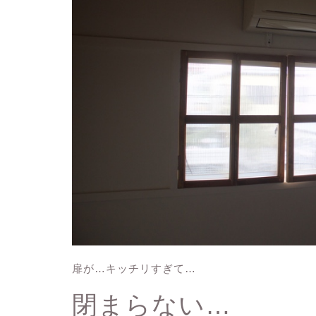
扉が…キッチリすぎて…
閉まらない…