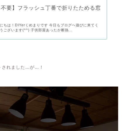
み不要】フラッシュ丁番で折りたためる窓
にちは！DIYerくめまりです 今日もブログへ遊びに来てく
ございます(^^) 子供部屋あったか断熱...
トされました…が…！