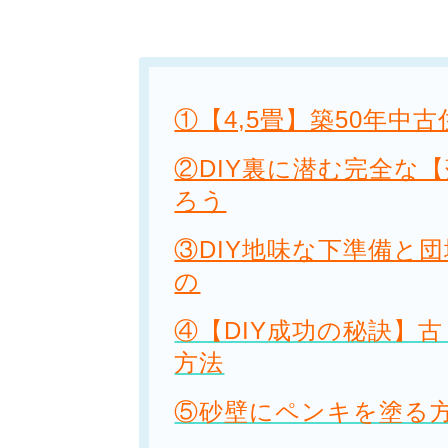
①【4,5畳】築50年中
②DIY裏に潜む完全な
ろう
③DIY地味な下準備と
の
④【DIY成功の秘訣】
方法
⑤砂壁にペンキを塗る