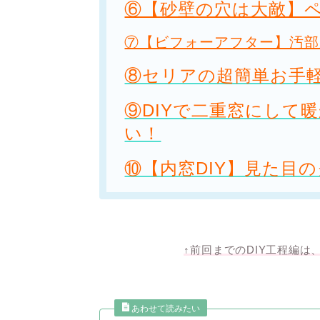
⑥【砂壁の穴は大敵】
⑦【ビフォーアフター】汚部
⑧セリアの超簡単お手軽
⑨DIYで二重窓にして
い！
⑩【内窓DIY】見た目
↑前回までのDIY工程編は