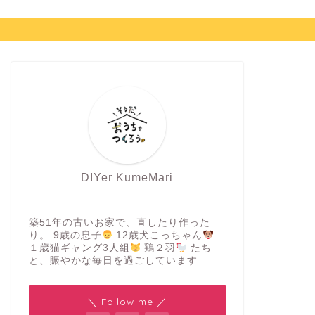
DIYer KumeMari
築51年の古いお家で、直したり作った
り。 9歳の息子
12歳犬こっちゃん
１歳猫ギャング3人組
鶏２羽
たち
と、賑やかな毎日を過ごしています
＼ Follow me ／