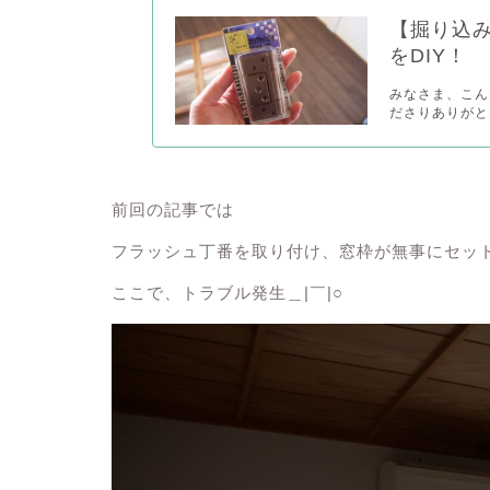
【掘り込
をDIY！
みなさま、こん
ださりありがとう
前回の記事では
フラッシュ丁番を取り付け、窓枠が無事にセッ
ここで、トラブル発生＿|￣|○