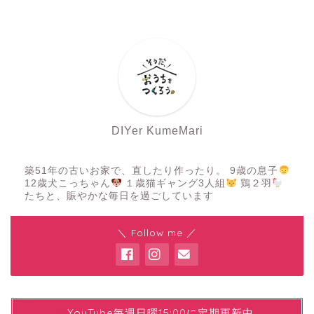
DIYer KumeMari
築51年の古いお家で、直したり作ったり。 9歳の息子
12歳犬こっちゃん
１歳猫ギャング3人組
鶏２羽
たちと、賑やかな毎日を過ごしています
＼ Follow me ／
YYouTube毎週日曜15:00に定期更新中