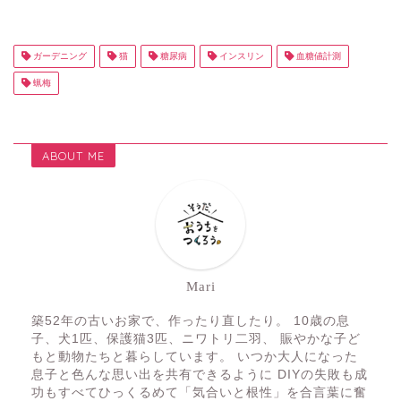
ガーデニング
猫
糖尿病
インスリン
血糖値計測
蝋梅
ABOUT ME
Mari
築52年の古いお家で、作ったり直したり。 10歳の息
子、犬1匹、保護猫3匹、ニワトリ二羽、 賑やかな子ど
もと動物たちと暮らしています。 いつか大人になった
息子と色んな思い出を共有できるように DIYの失敗も成
功もすべてひっくるめて「気合いと根性」を合言葉に奮