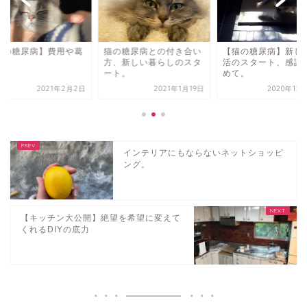
の糖尿病との付き合い
【猫の糖尿病】新しい生
【猫の糖尿病】費用
、新しい暮らしのスタ
活のスタート、感謝を込
藤。
ト。
めて。
2021年1月19日
2020年12月31日
2021年2
インテリアにもならないネットショッピ
ング。
【キッチン大公開】絶望を希望に変えて
くれるDIYの底力