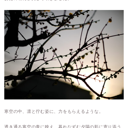
寒空の中、凛と佇む姿に、力をもらえるような。
透き通る寒空の青に映え、暮れなずむ夕陽の影に寄り添う