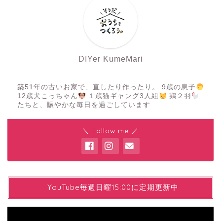
DIYer KumeMari
築51年の古いお家で、直したり作ったり。 9歳の息子
12歳犬こっちゃん
１歳猫ギャング3人組
鶏２羽
たちと、賑やかな毎日を過ごしています
＼ Follow me ／
YYouTube毎週日曜15:00に定期更新中